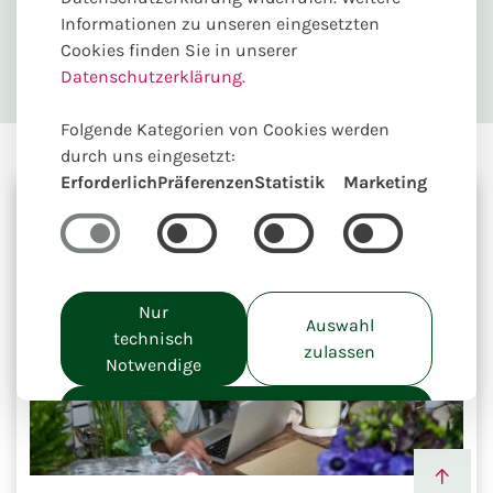
Informationen zu unseren eingesetzten
Ihrem Umsatz wächst
Cookies finden Sie in unserer
Datenschutzerklärung.
Folgende Kategorien von Cookies werden
durch uns eingesetzt:
Erforderlich
Präferenzen
Statistik
Marketing
Nur
Auswahl
technisch
zulassen
Notwendige
Alle akzeptieren