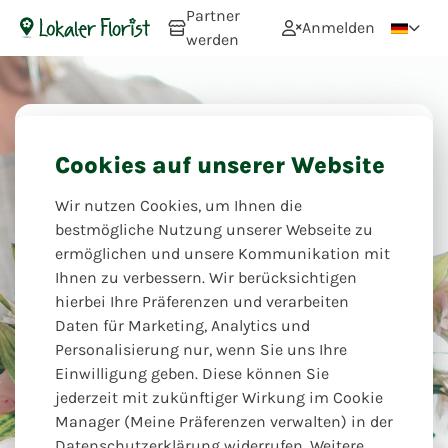
Partner
Anmelden
werden
Cookies auf unserer Website
Blogs
Wir nutzen Cookies, um Ihnen die
Wir möchten Sie inspirieren, über aktuelle
bestmögliche Nutzung unserer Webseite zu
und kommende Trends informieren,
ermöglichen und unsere Kommunikation mit
wertvolle Tipps und Wissen mit Ihnen
Ihnen zu verbessern. Wir berücksichtigen
teilen; Kommen Sie mit auf eine Reise in
hierbei Ihre Präferenzen und verarbeiten
die bunte Welt der Floristik?!
Daten für Marketing, Analytics und
Personalisierung nur, wenn Sie uns Ihre
von unsere Trendbeobachter
Einwilligung geben. Diese können Sie
jederzeit mit zukünftiger Wirkung im Cookie
Manager (Meine Präferenzen verwalten) in der
Inspiration
Datenschutzerklärung widerrufen. Weitere