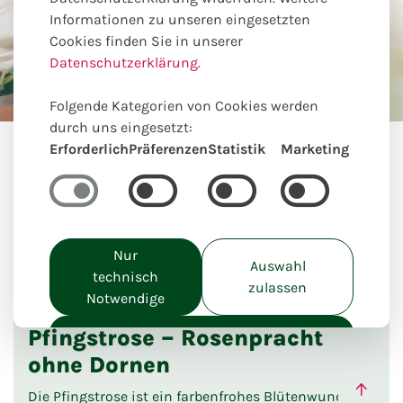
Informationen zu unseren eingesetzten
Tipps
Cookies finden Sie in unserer
Trends
Datenschutzerklärung.
Folgende Kategorien von Cookies werden
durch uns eingesetzt:
Erforderlich
Präferenzen
Statistik
Marketing
Nur
Auswahl
technisch
zulassen
Notwendige
Alle akzeptieren
Pfingstrose – Rosenpracht
ohne Dornen
Die Pfingstrose ist ein farbenfrohes Blütenwunder