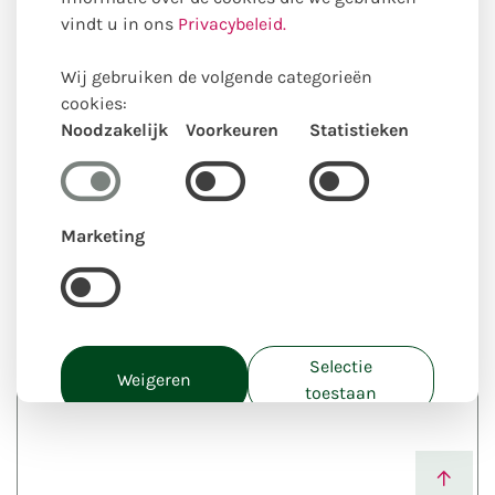
vindt u in ons
Privacybeleid.
Uw postcode
Wij gebruiken de volgende categorieën
cookies:
Noodzakelijk
Voorkeuren
Statistieken
Naam winkel (bloemist)
Marketing
Plaats (bloemist)
Opmerking
Selectie
Weigeren
toestaan
Alles toestaan