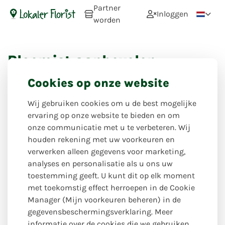
Partner
Inloggen
worden
Bloemist aanbevelen
Ken jij een bloemist waar jij graag komt en waar je ook
Cookies op onze website
graag direct online zou willen kunnen bestellen via
Lokaler Florist? Aarzel dan niet om deze bloemist bij ons
Wij gebruiken cookies om u de best mogelijke
aan te bevelen. Wij zullen dan contact opnemen met de
ervaring op onze website te bieden en om
bloemist en wie weet kun je binnenkort je bloemen bij
onze communicatie met u te verbeteren. Wij
deze bloemist via Lokaler Florist bestellen!
houden rekening met uw voorkeuren en
verwerken alleen gegevens voor marketing,
Uw naam
analyses en personalisatie als u ons uw
toestemming geeft. U kunt dit op elk moment
met toekomstig effect herroepen in de Cookie
Manager (Mijn voorkeuren beheren) in de
Uw e-mailadres
gegevensbeschermingsverklaring. Meer
informatie over de cookies die we gebruiken