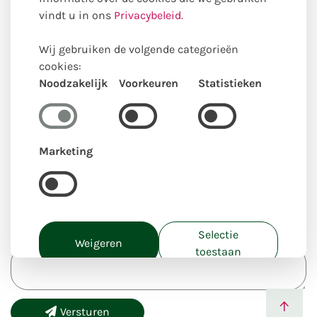
Voornaam
vindt u in ons
Privacybeleid.
Wij gebruiken de volgende categorieën
Achternaam
cookies:
Noodzakelijk
Voorkeuren
Statistieken
E-mail
Marketing
Telefoonnr.
Opmerking
Selectie
Weigeren
toestaan
Alles toestaan
Versturen