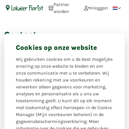
Partner
Inloggen
worden
Contact
Bent u een Duitse bloemist en heeft u vragen of wilt u
Cookies op onze website
meer informatie over onze diensten? Via dit
contactformulier kunt u eenvoudig en vrijblijvend
Wij gebruiken cookies om u de best mogelijke
contact met ons opnemen. Wij staan klaar om al uw
ervaring op onze website te bieden en om
vragen te beantwoorden en u te voorzien van de
onze communicatie met u te verbeteren. Wij
informatie die u nodig heeft. Vul het formulier in en wij
houden rekening met uw voorkeuren en
nemen zo snel mogelijk contact met u op. Uw eerste stap
verwerken alleen gegevens voor marketing,
naar een succesvolle samenwerking begint hier!
analyses en personalisatie als u ons uw
toestemming geeft. U kunt dit op elk moment
Bedrijf
met toekomstig effect herroepen in de Cookie
Manager (Mijn voorkeuren beheren) in de
gegevensbeschermingsverklaring. Meer
informatie over de cookies die we gebruiken