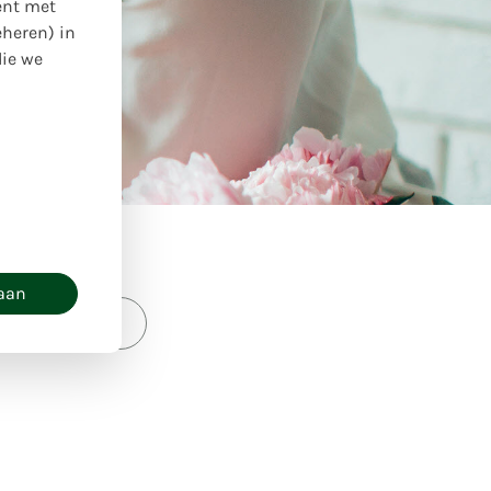
ent met
eheren) in
die we
taan