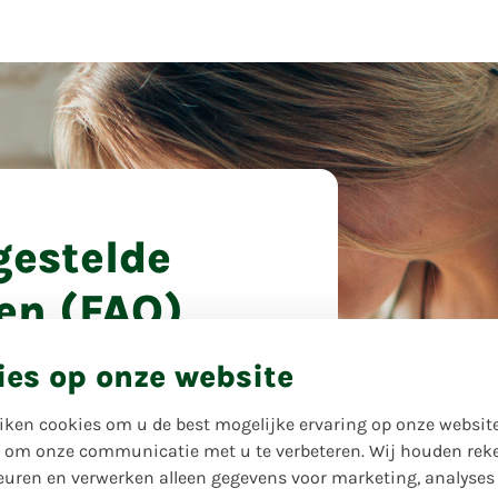
gestelde
en (FAQ)
 meest gestelde vragen voor u
Voor jou, 
ies op onze website
odat u snel verder kunt. Staat uw
bloemist
t tussen? Neem dan gerust contact
iken cookies om u de best mogelijke ervaring op onze website
 support — we helpen u graag
 om onze communicatie met u te verbeteren. Wij houden rek
uren en verwerken alleen gegevens voor marketing, analyses