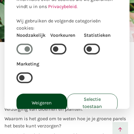
vindt u in ons
Privacybeleid.
Licht
Wij gebruiken de volgende categorieën
en .. LIEFDE!
cookies:
Noodzakelijk
Voorkeuren
Statistieken
Verzorgingstips boeketten &
kamerplanten
Marketing
In een boeket zitten meerdere bloemen, waarvan
sommige een andere verzorging nodig hebben.
Gelukkig
verschillen deze ‘handleidingen’ voor de verzorging van
bloemen en planten niet heel veel van elkaar en zijn er
Selectie
enkele ‘regels’ die altijd toegepast kunnen worden bij de
Weigeren
toestaan
verzorging van bloemen en planten.
Alles toestaan
Waarom is het goed om te weten hoe je je groene parels
het beste kunt verzorgen?