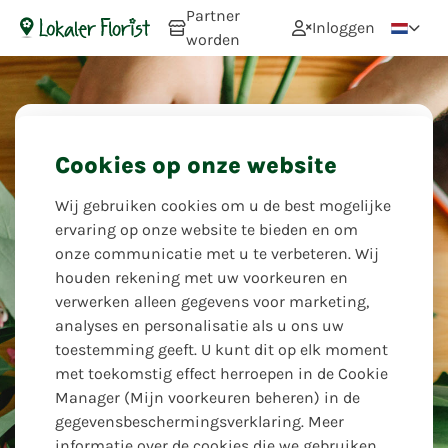
Partner
Inloggen
worden
Cookies op onze website
Verzorgingstips
Wij gebruiken cookies om u de best mogelijke
Wij vinden het belangrijk dat u zo lang als
ervaring op onze website te bieden en om
mogelijk geniet van uw prachtige
onze communicatie met u te verbeteren. Wij
bloemencreatie! Een paar tips om de
houden rekening met uw voorkeuren en
vaastijd van uw bloemencreatie te
verwerken alleen gegevens voor marketing,
verlengen, let op!
analyses en personalisatie als u ons uw
toestemming geeft. U kunt dit op elk moment
Uw lokale bloemisten
met toekomstig effect herroepen in de Cookie
Manager (Mijn voorkeuren beheren) in de
gegevensbeschermingsverklaring. Meer
Water
informatie over de cookies die we gebruiken